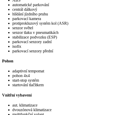
ABS
automatické parkování
centrál dálkový
hlídání jízdního pruhu
parkovací kamera
protiprokluzový systém kol (ASR)
senzor světel
senzor tlaku v pneumatikách
stabilizace podvozku (ESP)
parkovací senzory zadní
isofix
parkovací senzory přední
Pohon
adaptivní tempomat
pohon 4x4
start-stop systém
startování tlačítkem
Vnitřní vybavení
aut. klimatizace
dvouzónová klimatizace
multifunkční volant