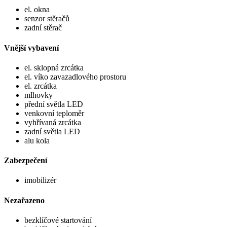
el. okna
senzor stěračů
zadní stěrač
Vnější vybavení
el. sklopná zrcátka
el. víko zavazadlového prostoru
el. zrcátka
mlhovky
přední světla LED
venkovní teploměr
vyhřívaná zrcátka
zadní světla LED
alu kola
Zabezpečení
imobilizér
Nezařazeno
bezklíčové startování