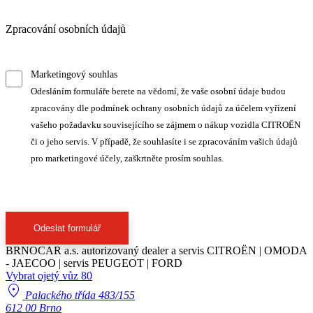
Zpracování osobních údajů
Marketingový souhlas
Odesláním formuláře berete na vědomí, že vaše osobní údaje budou
zpracovány dle podmínek ochrany osobních údajů za účelem vyřízení
vašeho požadavku souvisejícího se zájmem o nákup vozidla CITROËN
či o jeho servis. V případě, že souhlasíte i se zpracováním vašich údajů
pro marketingové účely, zaškrtněte prosím souhlas.
Odeslat formulář
BRNOCAR a.s.
autorizovaný dealer a servis CITROËN | OMODA
- JAECOO | servis PEUGEOT | FORD
Vybrat ojetý vůz
80
location_on
Palackého třída 483/155
612 00 Brno