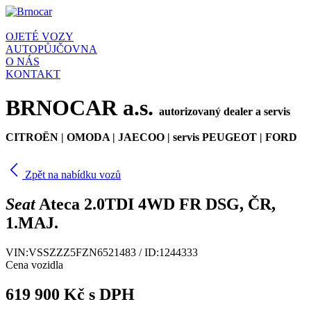
OJETÉ VOZY
AUTOPŮJČOVNA
O NÁS
KONTAKT
BRNOCAR a.s.
autorizovaný dealer a servis
CITROËN | OMODA | JAECOO | servis PEUGEOT | FORD
arrow_back_ios_new
Zpět na nabídku vozů
Seat
Ateca
2.0TDI 4WD FR DSG, ČR,
1.MAJ.
VIN:VSSZZZ5FZN6521483 / ID:1244333
Cena vozidla
619 900 Kč
s DPH