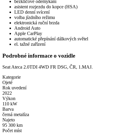
bezklíčové odemykání
asistent rozjezdu do kopce (HSA)
LED denní svícení
volba jízdního režimu
elektronická ruční brzda
Android Auto
Apple CarPlay
automatické přepínání dálkových světel
el. tažné zařízení
Podrobné informace o vozidle
Seat Ateca 2.0TDI 4WD FR DSG, ČR, 1.MAJ.
Kategorie
Ojeté
Rok uvedení
2022
Výkon
110 kW
Barva
černá metalíza
Najeto
95 300 km
Počet míst