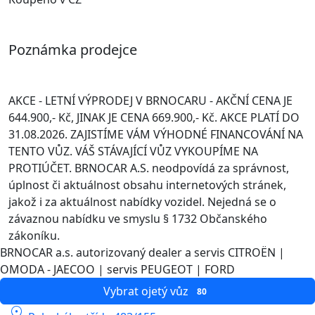
Poznámka prodejce
AKCE - LETNÍ VÝPRODEJ V BRNOCARU - AKČNÍ CENA JE
644.900,- Kč, JINAK JE CENA 669.900,- Kč. AKCE PLATÍ DO
31.08.2026. ZAJISTÍME VÁM VÝHODNÉ FINANCOVÁNÍ NA
TENTO VŮZ. VÁŠ STÁVAJÍCÍ VŮZ VYKOUPÍME NA
PROTIÚČET. BRNOCAR A.S. neodpovídá za správnost,
úplnost či aktuálnost obsahu internetových stránek,
jakož i za aktuálnost nabídky vozidel. Nejedná se o
závaznou nabídku ve smyslu § 1732 Občanského
zákoníku.
BRNOCAR a.s.
autorizovaný dealer a servis CITROËN |
OMODA - JAECOO | servis PEUGEOT | FORD
Vybrat ojetý vůz
80
location_on