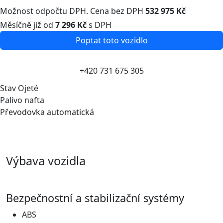
Možnost odpočtu DPH. Cena bez DPH
532 975 Kč
Měsíčně již od
7 296 Kč
s DPH
Poptat toto vozidlo
+420 731 675 305
Stav
Ojeté
Palivo
nafta
Převodovka
automatická
Předchozí
Násl
Výbava vozidla
Bezpečnostní a stabilizační systémy
ABS