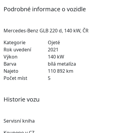
Podrobné informace o vozidle
Mercedes-Benz GLB 220 d, 140 kW, ČR
Kategorie
Ojeté
Rok uvedení
2021
Výkon
140 kW
Barva
bílá metalíza
Najeto
110 892 km
Počet míst
5
Historie vozu
Servisní kniha
Koupeno v CZ