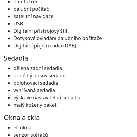
hands free
palubní počítač
satelitní navigace
USB
Digitální přístrojový štít
Dotykové ovládání palubního počítače
Digitální příjem rádia (DAB)
Sedadla
dělená zadní sedadla
podélný posuv sedadel
polohovací sedadla
vyhřívaná sedadla
výškově nastavitelná sedadla
malý kožený paket
Okna a skla
el. okna
senzor stěračů