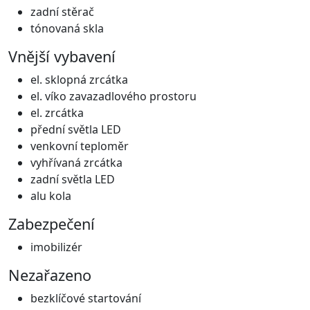
zadní stěrač
tónovaná skla
Vnější vybavení
el. sklopná zrcátka
el. víko zavazadlového prostoru
el. zrcátka
přední světla LED
venkovní teploměr
vyhřívaná zrcátka
zadní světla LED
alu kola
Zabezpečení
imobilizér
Nezařazeno
bezklíčové startování