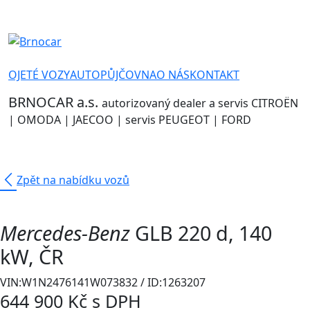
OJETÉ VOZY
AUTOPŮJČOVNA
O NÁS
KONTAKT
BRNOCAR a.s.
autorizovaný dealer a servis CITROËN
| OMODA | JAECOO | servis PEUGEOT | FORD
arrow_back_ios_new
Zpět na nabídku vozů
Mercedes-Benz
GLB
220 d, 140
kW, ČR
VIN:W1N2476141W073832 / ID:1263207
644 900 Kč
s DPH